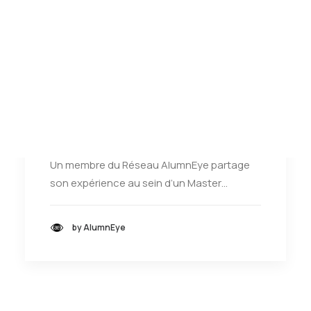
Tests des banques
Test d’aptitude en ligne
Test Numérique Banque
S’inscrire
Pourquoi faire un Master
Spécialisé Finance à HEC,
ESSEC ou ESCP ?
Témoignage
Un membre du Réseau AlumnEye partage
son expérience au sein d’un Master…
by AlumnEye