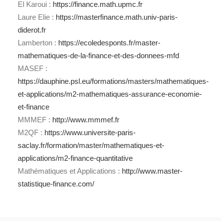
El Karoui :
https://finance.math.upmc.fr
Laure Elie :
https://masterfinance.math.univ-paris-
diderot.fr
Lamberton :
https://ecoledesponts.fr/master-
mathematiques-de-la-finance-et-des-donnees-mfd
MASEF :
https://dauphine.psl.eu/formations/masters/mathematiques-
et-applications/m2-mathematiques-assurance-economie-
et-finance
MMMEF :
http://www.mmmef.fr
M2QF :
https://www.universite-paris-
saclay.fr/formation/master/mathematiques-et-
applications/m2-finance-quantitative
Mathématiques et Applications :
http://www.master-
statistique-finance.com/