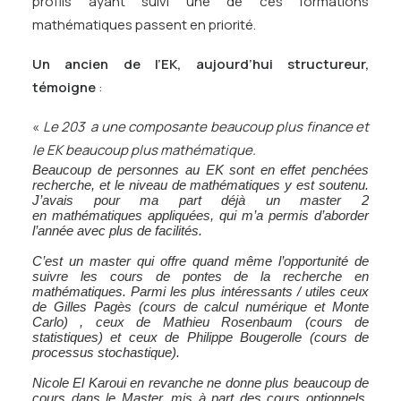
profils ayant suivi une de ces formations
mathématiques passent en priorité.
Un ancien de l’EK, aujourd’hui structureur,
témoigne
:
«
Le 203 a une composante beaucoup plus finance et
le EK beaucoup plus mathématique.
Beaucoup de personnes au EK sont en effet penchées
recherche, et le niveau de mathématiques y est soutenu.
J’avais pour ma part déjà un master 2
en
mathématiques
appliquées, qui m’a permis d’aborder
l’année avec plus de facilités.
C’est un master qui offre quand même l’opportunité de
suivre les cours de pontes de la recherche en
mathématiques. Parmi les plus intéressants / utiles ceux
de Gilles Pagès (cours de calcul numérique et Monte
Carlo) , ceux de Mathieu Rosenbaum (cours de
statistiques) et ceux de Philippe Bougerolle (cours de
processus stochastique).
Nicole El Karoui en revanche ne donne plus beaucoup de
cours dans le Master, mis à part des cours optionnels,