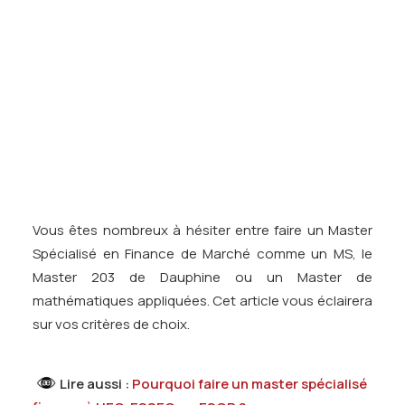
Tests des banques
Test d’aptitude en ligne
Test Numérique Banque
S’inscrire
On trouve également des Masters moins quantitatifs
:
Le Master 203 de Paris-Dauphine, le MiF de l’ESSEC, le
Master Spécialisé International Finance d’HEC, et le
MS de Finance de l’ESCP Europe.
Vous êtes nombreux à hésiter entre faire un Master
Spécialisé en Finance de Marché comme un MS, le
Master 203 de Dauphine ou un Master de
mathématiques appliquées. Cet article vous éclairera
sur vos critères de choix.
Lire aussi :
Pourquoi faire un master spécialisé