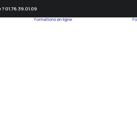
 ? 01.76.39.01.09
Formations en ligne
Fo
umnEye
seil en