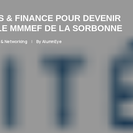
S & FINANCE POUR DEVENIR
LE MMMEF DE LA SORBONNE
s & Networking
|
By
AlumnEye