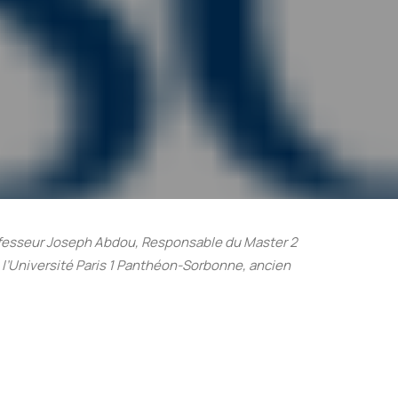
ofesseur Joseph Abdou, Responsable du Master 2
l’Université Paris 1 Panthéon-Sorbonne, ancien