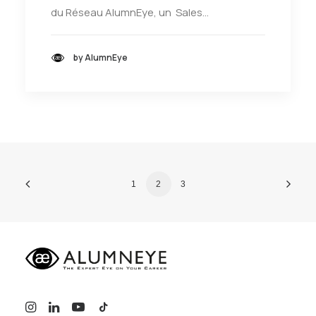
du Réseau AlumnEye, un Sales…
by AlumnEye
1
2
3