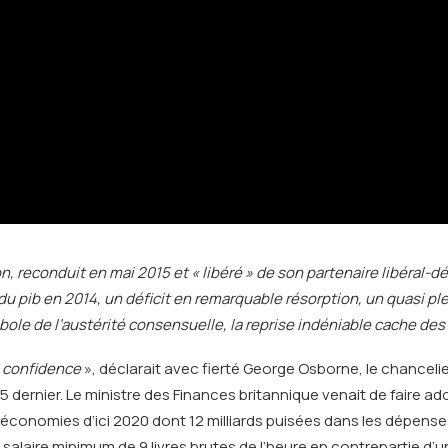
econduit en mai 2015 et « libéré » de son partenaire libéral-dé
u pib en 2014, un déficit en remarquable résorption, un quasi pl
ole de l’austérité consensuelle, la reprise indéniable cache de
h confidence
», déclarait avec fierté George Osborne, le chancelier d
015 dernier. Le ministre des Finances britannique venait de faire a
 d’économies d’ici 2020 dont 12 milliards puisées dans les dépens
salaire minimum de 9 livres brutes de l’heure en contrepartie d’u