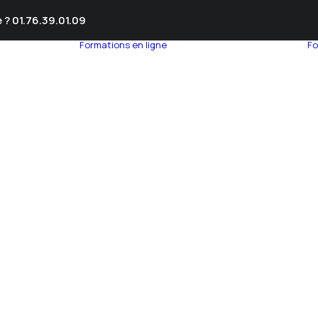
 ? 01.76.39.01.09
Formations en ligne
Fo
umnEye
seil en