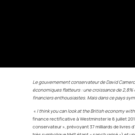
Le gouvernement conservateur de David Cameron, r
économiques flatteurs : une croissance de 2,8% d
financiers enthousiastes. Mais dans ce pays symb
«
I think you can look at the British economy wit
finance rectificative à Westminster le 8 juillet 2
conservateur », prévoyant 37 milliards de livres
très symbolique NHS étant « sanctuarisé ») et un 