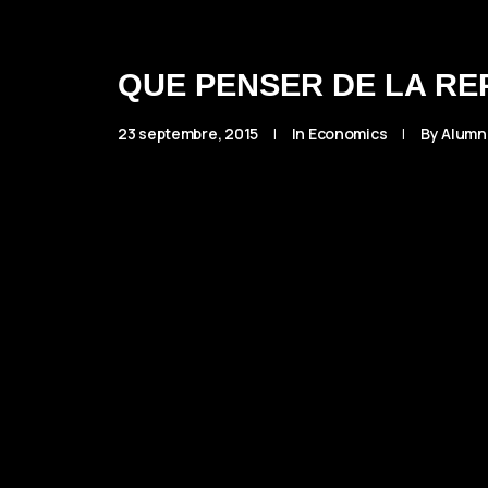
QUE PENSER DE LA RE
23 septembre, 2015
|
In
Economics
|
By
Alumn