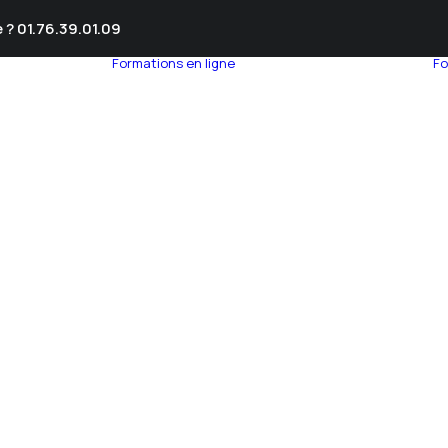
 ? 01.76.39.01.09
Formations en ligne
Fo
umnEye
seil en