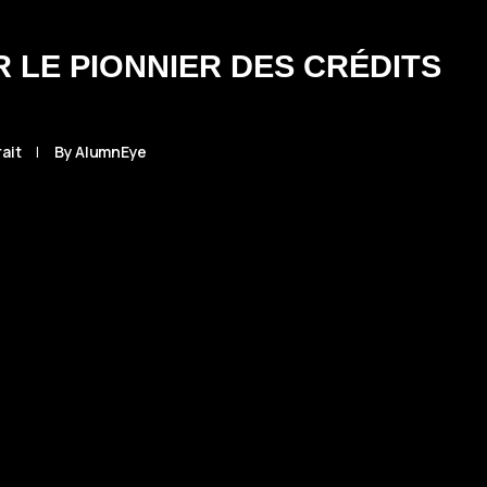
R LE PIONNIER DES CRÉDITS
ait
|
By
AlumnEye