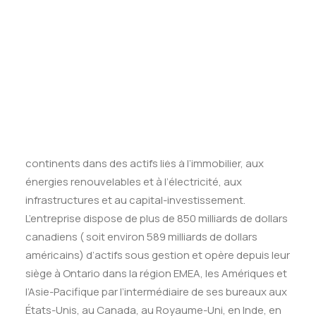
Tests des banques
l’un des gestionnaires d’actifs alternatifs les plus
Test d’aptitude en ligne
importants et à la croissance la plus rapide au monde.
Test Numérique Banque
Le fonds co-fondé en 1899 par les ingénieurs
S’inscrire
ferroviaires Mckenzie et Stark Pearson se distingue
par plus de 100 ans d’histoire d’investissement en
Real Estate et en infrastructures. Les 1 200
investisseurs qui composent le groupe possèdent,
exploitent et investissent dans 30 pays à travers les 5
continents dans des actifs liés à l’immobilier, aux
énergies renouvelables et à l’électricité, aux
infrastructures et au capital-investissement.
L’entreprise dispose de plus de 850 milliards de dollars
canadiens ( soit environ 589 milliards de dollars
américains) d’actifs sous gestion et opère depuis leur
siège à Ontario dans la région EMEA, les Amériques et
l’Asie-Pacifique par l’intermédiaire de ses bureaux aux
États-Unis, au Canada, au Royaume-Uni, en Inde, en