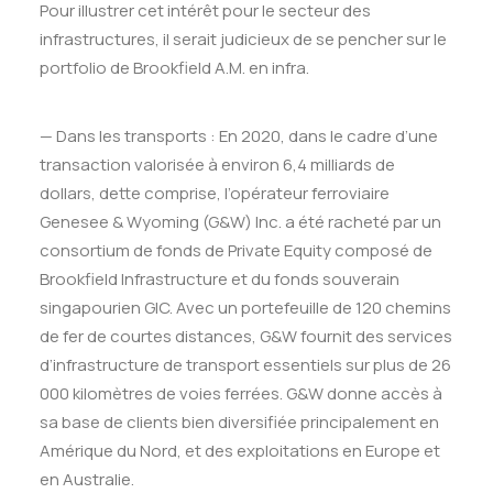
Pour illustrer cet intérêt pour le secteur des
infrastructures, il serait judicieux de se pencher sur le
portfolio de Brookfield A.M. en infra.
— Dans les transports : En 2020, dans le cadre d’une
transaction valorisée à environ 6,4 milliards de
dollars, dette comprise, l’opérateur ferroviaire
Genesee & Wyoming (G&W) Inc. a été
rachet
é par un
consortium de fonds de Private Equity
compos
é de
Brookfield Infrastructure et du fonds souverain
singapourien GIC. Avec un portefeuille de 120 chemins
de fer de courtes distances, G&W fournit des services
d’infrastructure de transport essentiels sur plus de 26
000 kilom
è
tres de voies ferrées. G&W donne
accè
s à
sa base de clients bien diversifiée principalement en
Amérique du Nord, et des exploitations en Europe et
en Australie.