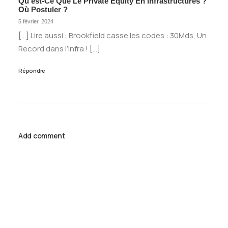
Qu’est-Ce Que Le Private Equity En Infrastructures ?
Où Postuler ?
5 février, 2024
[…] Lire aussi : Brookfield casse les codes : 30Mds, Un
Record dans l’Infra ! […]
Répondre
Add comment