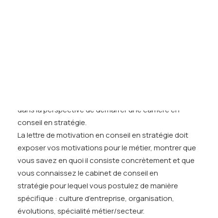
Tests des banques
cibles. Point important :
ceci n’est vrai qu’au niveau
Test d’aptitude en ligne
junior
, c’est à dire à la sortie de l’école. Les
Test Numérique Banque
considérations d’écoles deviennent moins
S’inscrire
importantes dès qu’un candidat a 2 ou 3 années
d’expérience professionnelle.
Le CV du candidat doit être taillé pour le conseil en
stratégie, c’est-à-dire présenter vos expériences
académiques, professionnelles et extra-scolaires
dans la perspective de démarrer une carrière en
conseil en stratégie.
La lettre de motivation en conseil en stratégie doit
exposer vos motivations pour le métier, montrer que
vous savez en quoi il consiste concrètement et que
vous connaissez le cabinet de conseil en
stratégie pour lequel vous postulez de manière
spécifique : culture d’entreprise, organisation,
évolutions, spécialité métier/secteur.