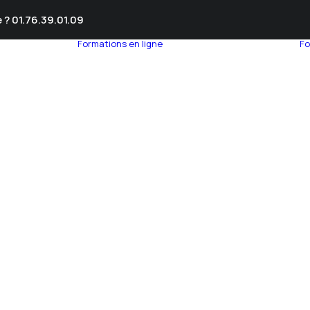
 ? 01.76.39.01.09
Formations en ligne
Fo
umnEye
seil en