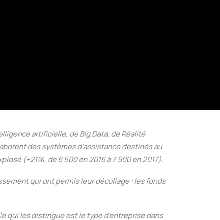
igence artificielle, de Big Data, de Réalité
élaborent des systèmes d’assistance destinés au
xplosé (+21%, de 6 500 en 2016 à 7 900 en 2017).
sement qui ont permis leur décollage : les fonds
e qui les distingue est le type d’entreprise dans