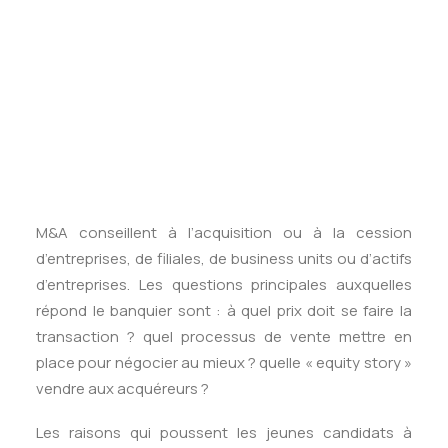
Tests des banques
aussi vite et les banquiers M&A ont rarement été
Test d’aptitude en ligne
autant sollicités par de jeunes wannabes pour
Test Numérique Banque
intégrer le métier.
S’inscrire
Pourquoi démarrer en M&A ? Quelles raisons
poussent les jeunes diplômés à ambitionner une
carrière de banquier en fusions-acquisitions ?
D’abord, en quoi consiste le métier ? Les équipes de
M&A conseillent à l’acquisition ou à la cession
d’entreprises, de filiales, de business units ou d’actifs
d’entreprises. Les questions principales auxquelles
répond le banquier sont : à quel prix doit se faire la
transaction ? quel processus de vente mettre en
place pour négocier au mieux ? quelle « equity story »
vendre aux acquéreurs ?
Les raisons qui poussent les jeunes candidats à