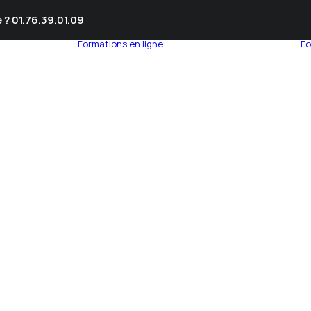
 ? 01.76.39.01.09
Formations en ligne
Fo
umnEye
seil en