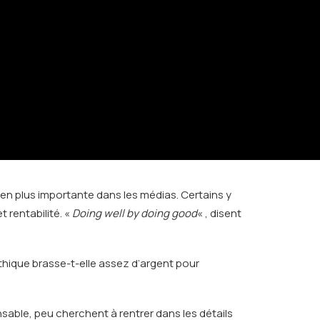
 en plus importante dans les médias. Certains y
 rentabilité. «
Doing well by doing good
« , disent
hique brasse-t-elle assez d’argent pour
sable, peu cherchent à rentrer dans les détails