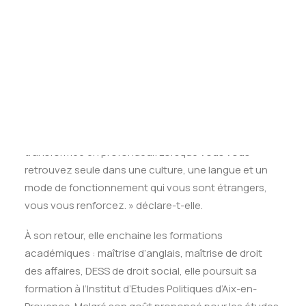
Tests des banques
en classe comme en sport, qu’elle pratique à haut
Test d’aptitude en ligne
niveau. À 15 ans, elle obtient une médaille de bronze
Test Numérique Banque
au championnat de France de natation synchronisée.
S’inscrire
Après l’obtention de son bac, elle effectue un an de
scolarité aux États-Unis, où elle découvre la politique
en effectuant un stage au Capitole à Washington. Elle
y développe un intérêt pour le continent Américain et
un goût pour l’international. « Cette dimension m’a
transformée en profondeur. Lorsque vous vous
retrouvez seule dans une culture, une langue et un
mode de fonctionnement qui vous sont étrangers,
vous vous renforcez. » déclare-t-elle.
À son retour, elle enchaine les formations
académiques : maîtrise d’anglais, maîtrise de droit
des affaires, DESS de droit social, elle poursuit sa
formation à l’Institut d’Etudes Politiques d’Aix-en-