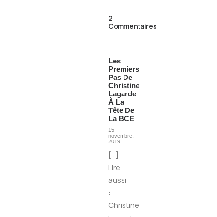
2
Commentaires
Les
Premiers
Pas De
Christine
Lagarde
À La
Tête De
La BCE
15
novembre,
2019
[…]
Lire
aussi
:
Christine