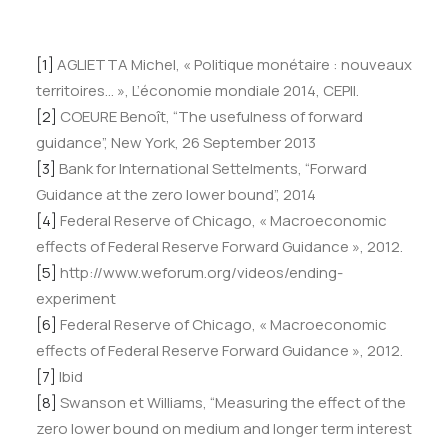
[1]
AGLIETTA Michel, « Politique monétaire : nouveaux
territoires… », L’économie mondiale 2014, CEPII.
[2]
COEURE Benoît, “The usefulness of forward
guidance”, New York, 26 September 2013
[3]
Bank for International Settelments, “Forward
Guidance at the zero lower bound”, 2014
[4]
Federal Reserve of Chicago, « Macroeconomic
effects of Federal Reserve Forward Guidance », 2012.
[5]
http://www.weforum.org/videos/ending-
experiment
[6]
Federal Reserve of Chicago, « Macroeconomic
effects of Federal Reserve Forward Guidance », 2012.
[7]
Ibid
[8]
Swanson et Williams, “Measuring the effect of the
zero lower bound on medium and longer term interest