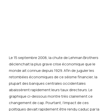
Tests des banques
prochain article.
Test d’aptitude en ligne
Test Numérique Banque
S’inscrire
LE POUVOIR DES MOTS : LE
GUIDAGE DES TAUX
D’INTERETS FUTURS OU
« FORWARD GUIDANCE »
Le 15 septembre 2008, la chute de Lehman Brothers
déclenchait la plus grave crise économique que le
monde ait connue depuis 1929. Afin de juguler les
retombées économiques de ce séisme financier, la
plupart des banques centrales occidentales
abaissèrent rapidement leurs taux directeurs. Le
graphique ci-dessous montre très clairement ce
changement de cap. Pourtant, l’impact de ces
politiques devait rapidement être rendu caduc par la