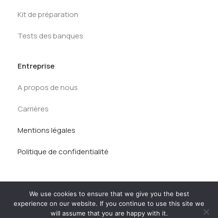
Kit de préparation
Tests des banques
Entreprise
A propos de nous
Carrières
Mentions légales
Politique de confidentialité
We use cookies to ensure that we give you the best
experience on our website. If you continue to use this site we
will assume that you are happy with it.
© AlumnEye 2026. Tous droits réservés.