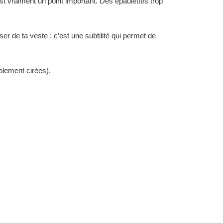
t vraiment un point important. Des épaulettes trop
.
r de ta veste : c’est une subtilité qui permet de
lement cirées).