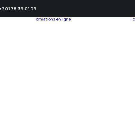
 ? 01.76.39.01.09
Formations en ligne
Fo
umnEye
seil en