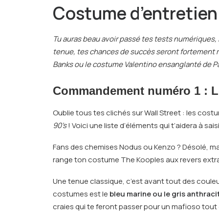
Costume d’entretien
Tu auras beau avoir passé tes tests numériques, r
tenue, tes chances de succès seront fortement ré
Banks ou le costume Valentino ensanglanté de Pa
Commandement numéro 1
: L
Oublie tous tes clichés sur Wall Street : les cos
90’s
! Voici une liste d’éléments qui t’aidera à saisi
Fans des chemises Nodus ou Kenzo ? Désolé, mais t
range ton costume The Kooples aux revers extra f
Une tenue classique, c’est avant tout des coule
costumes est le
bleu marine ou le gris anthraci
craies qui te feront passer pour un mafioso tout 