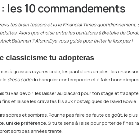
 : les 10 commandements
evu tes brain teasers et lu le Financial Times quotidiennement, s
duites. Alors que choisir entre les pantalons à Bretelle de Gor
trick Bateman ? AlumnEye vous guide pour éviter le faux pas !
e classicisme tu adopteras
tumes à grosses rayures craie, les pantalons amples, les chaussur
r le
dress code
du banquier contemporain et à faire bonne impres
u vas devoir les laisser au placard pour ton stage et t’adapter 
ins et laisse les cravates fils aux nostalgiques de David Bowie.
urs sobres et sombres. Pour ne pas faire de faute de goût, le p
te, uni de préférence
. Si tu te sens à l’aise pour porter de fines r
droit sorti des années trente.