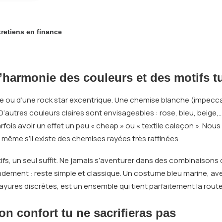
tretiens en finance
’harmonie des couleurs et des motifs t
ume ou d’une rock star excentrique. Une chemise blanche (impec
D’autres couleurs claires sont envisageables : rose, bleu, beige,
rfois avoir un effet un peu « cheap » ou « textile caleçon ». N
 même s’il existe des chemises rayées très raffinées.
fs, un seul suffit. Ne jamais s’aventurer dans des combinaisons 
ement : reste simple et classique. Un costume bleu marine, avec
ayures discrètes, est un ensemble qui tient parfaitement la route
on confort tu ne sacrifieras pas