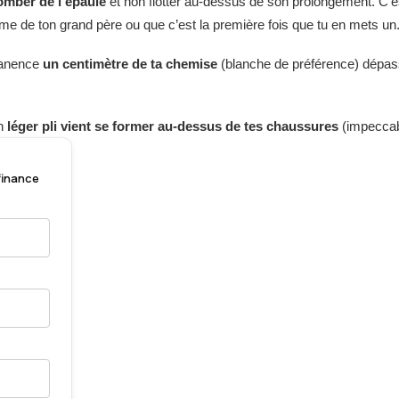
tomber de l’épaule
et non flotter au-dessus de son prolongement. C’es
ume de ton grand père ou que c’est la première fois que tu en mets un
manence
un centimètre de ta chemise
(blanche de préférence) dépasse
un
léger pli vient se former au-dessus de tes chaussures
(impeccab
 finance