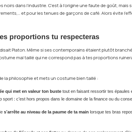
oirs dans l’industrie. C’est à l’origine une faute de goût, mais s
rrements,… et pour les tenues de garçons de café. Alors évite l’effe
es proportions tu respecteras
s disait Platon. Même si ses contemporains étaient plutôt branc
 costume mal taillé qui ne correspond pas à tes proportions ruiner
de la philosophie et mets un costume bien taillé :
ée qui met en valeur ton buste
tout en faisant ressortir tes épaules 
p sport : c’est hors propos dans le domaine de la finance ou du consei
lle
s’arrête au niveau de la paume de ta main
lorsque tes bras repos