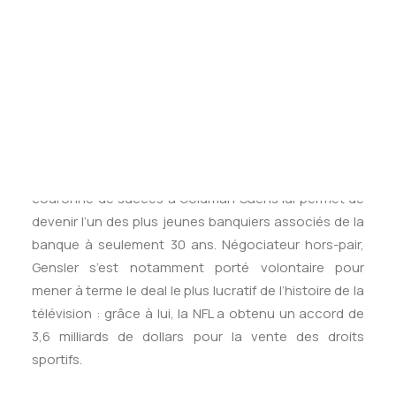
Tests des banques
diplôme en économie et une maîtrise en
Test d’aptitude en ligne
administration des affaires. Il fait ses premières armes
Test Numérique Banque
à Goldman Sachs en tant que banquiers d’affaires en
S’inscrire
1979. Il se consacre alors au conseil des sociétés de
médias, puis bifurque dans le trading et la finance à
Tokyo avant de finir co-directeur des finances, ayant
pour mission de superviser les contrôleurs des
finances et la trésorerie dans le monde. Son parcours
couronné de succès à Goldman Sachs lui permet de
devenir l’un des plus jeunes banquiers associés de la
banque à seulement 30 ans. Négociateur hors-pair,
Gensler s’est notamment porté volontaire pour
mener à terme le deal le plus lucratif de l’histoire de la
télévision : grâce à lui, la NFL a obtenu un accord de
3,6 milliards de dollars pour la vente des droits
sportifs.