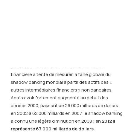
Tests des banques
banques collectent des dépôts qu’elles transforment
Test d’aptitude en ligne
en crédits à long terme, le shadow banking se
Test Numérique Banque
compose d’institutions ne recevant pas de dépôts et
S’inscrire
menant des opérations de crédit à fort effet de levier.
Le shadow banking s’est développé aux États-Unis
dans les années 1990 et s’est étendu à l’Europe,
devenant rapidement partie intégrante du système
financier international. Le Conseil de stabilité
financière a tenté de mesurer la taille globale du
shadow banking mondial à partir des actifs des «
autres intermédiaires financiers » non bancaires.
Après avoir fortement augmenté au début des
années 2000, passant de 26 000 milliards de dollars
en 2002 à 62 000 milliards en 2007, le shadow banking
a connu une légère diminution en 2008 ;
en 2012 il
représente 67 000 milliards de dollars
.