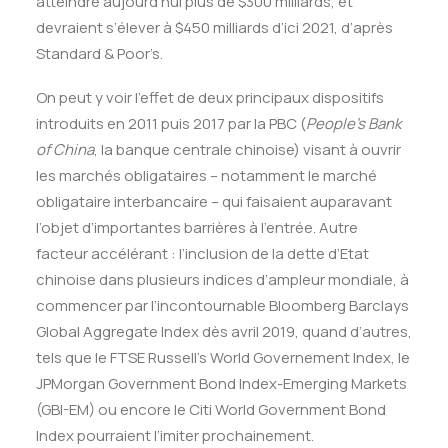
atteindre aujourd’hui plus de $300 milliards, et
devraient s’élever à $450 milliards d’ici 2021, d’après
Standard & Poor’s.
On peut y voir l’effet de deux principaux dispositifs
introduits en 2011 puis 2017 par la PBC (
People’s Bank
of China
, la banque centrale chinoise) visant à ouvrir
les marchés obligataires – notamment le marché
obligataire interbancaire – qui faisaient auparavant
l’objet d’importantes barrières à l’entrée. Autre
facteur accélérant : l’inclusion de la dette d’Etat
chinoise dans plusieurs indices d’ampleur mondiale, à
commencer par l’incontournable Bloomberg Barclays
Global Aggregate Index dès avril 2019, quand d’autres,
tels que le FTSE Russell’s World Governement Index, le
JPMorgan Government Bond Index-Emerging Markets
(GBI-EM) ou encore le Citi World Government Bond
Index pourraient l’imiter prochainement.