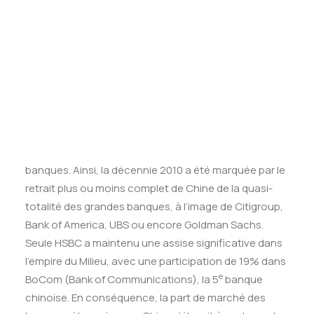
Tests des banques
largement fermé aux investisseurs étrangers. C’est
Test d’aptitude en ligne
donc de ce dernier qu’il est avant tout question
Test Numérique Banque
quand il s’agit d’évoquer une ouverture du marché
S’inscrire
chinois.
Jusqu’à récemment, les barrières légales à
l’établissement de participations étrangères en Chine
constituaient un facteur de dissuasion pour les
groupes financiers étrangers, notamment les
banques. Ainsi, la décennie 2010 a été marquée par le
retrait plus ou moins complet de Chine de la quasi-
totalité des grandes banques, à l’image de Citigroup,
Bank of America, UBS ou encore Goldman Sachs.
Seule HSBC a maintenu une assise significative dans
l’empire du Milieu, avec une participation de 19% dans
e
BoCom (Bank of Communications), la 5
banque
chinoise. En conséquence, la part de marché des