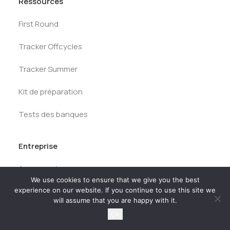
Ressources
First Round
Tracker Offcycles
Tracker Summer
Kit de préparation
Tests des banques
Entreprise
A propos de nous
We use cookies to ensure that we give you the best
experience on our website. If you continue to use this site we
Carrières
will assume that you are happy with it.
Mentions légales
Ok