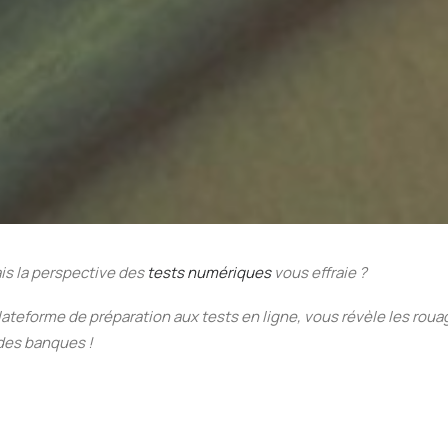
is la perspective des
tests numériques
vous effraie ?
plateforme de préparation aux tests en ligne,
vous révèle les roua
 des banques !