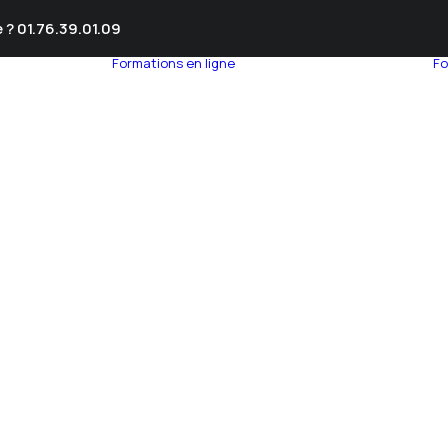
 ? 01.76.39.01.09
Formations en ligne
Fo
umnEye
seil en