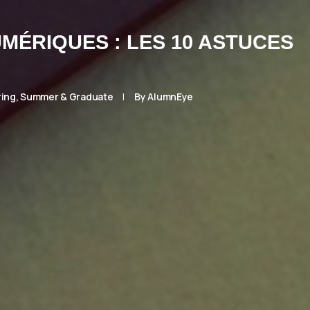
MÉRIQUES : LES 10 ASTUCES
ring, Summer & Graduate
|
By
AlumnEye