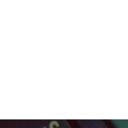
IMT BS
Scienc
ENSAE