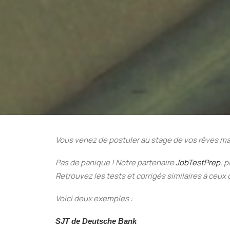
Vous venez de postuler au stage de vos rêves ma
Pas de panique ! Notre partenaire
JobTestPrep
, 
R
etrouvez les tests et corrigés similaires à ceux
Voici deux exemples :
SJT de Deutsche Bank