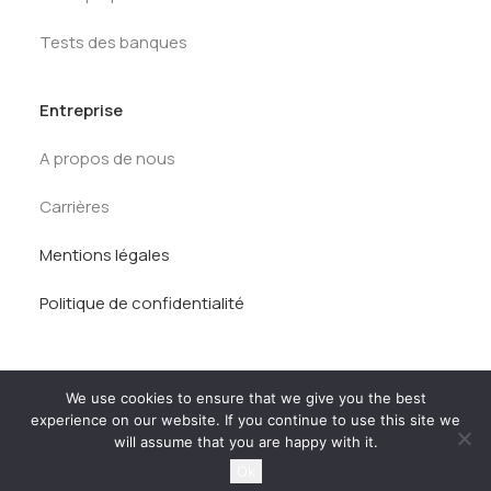
Tests des banques
Entreprise
A propos de nous
Carrières
Mentions légales
Politique de confidentialité
We use cookies to ensure that we give you the best
experience on our website. If you continue to use this site we
will assume that you are happy with it.
© AlumnEye 2026. Tous droits réservés.
Ok