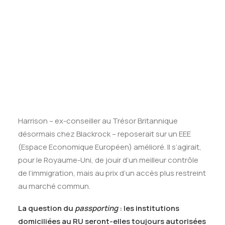
Tests des banques
Test d’aptitude en ligne
De nombreux modèles existent mais ne
Test Numérique Banque
correspondent pas aux exigences des deux parties,
S’inscrire
d’où la nécessaire négociation d’un nouvel
arrangement. Les défenseurs du Brexit devront se
montrer diplomates : le libre accès au marché
commun qu’ils entendent conserver est inconciliable
avec leur refus de la liberté de circulation.
Une option, développée notamment par Rupert
Harrison – ex-conseiller au Trésor Britannique
désormais chez Blackrock – reposerait sur un EEE
(Espace Economique Européen) amélioré. Il s’agirait,
pour le Royaume-Uni, de jouir d’un meilleur contrôle
de l’immigration, mais au prix d’un accès plus restreint
au marché commun.
La question du
passporting
: les institutions
domiciliées au RU seront-elles toujours autorisées