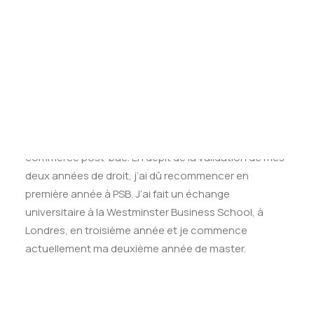
Tests des banques
carrière. Après un baccalauréat scientifique je suis
Test d’aptitude en ligne
allé en faculté de droit pendant deux ans. Et en
Test Numérique Banque
parallèle à cela je jouais au football au niveau
S’inscrire
national, ce qui fait que je n’étais pas très concentré
sur mes études. À la fin de ces deux ans j’ai compris
que le droit n’était pas fait pour moi et j’ai dû arrêter le
sport pour des raisons familiales. Par la suite, j’ai
décidé de passer les concours des écoles de
commerce post-bac. En dépit de la validation de mes
deux années de droit, j’ai dû recommencer en
première année à PSB. J’ai fait un échange
universitaire à la Westminster Business School, à
Londres, en troisième année et je commence
actuellement ma deuxième année de master.