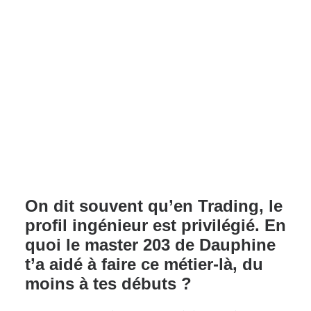
Tests des banques
et RBS.
Test d’aptitude en ligne
Test Numérique Banque
Avant de rejoindre Snapchat, j’ai participé au
S’inscrire
lancement d’une start-up Tech spécialisée dans le
marketing programmatique où j’étais responsable
des Opérations, c’est-à-dire responsable de la mise
en place opérationnelle des campagnes de publicité
et de l’Account Management.
On dit souvent qu’en Trading, le
profil ingénieur est privilégié. En
quoi le master 203 de Dauphine
t’a aidé à faire ce métier-là, du
moins à tes débuts ?