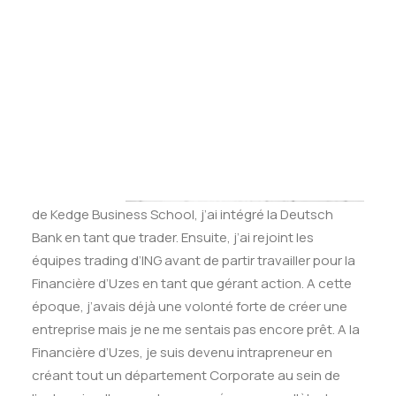
Tests des banques
monter votre entreprise ?
Test d’aptitude en ligne
Test Numérique Banque
J’ai un
S’inscrire
parcours
classique
de
financier.
Après avoir
été diplômé
de Kedge Business School, j’ai intégré la Deutsch
Bank en tant que trader. Ensuite, j’ai rejoint les
équipes trading d’ING avant de partir travailler pour la
Financière d’Uzes en tant que gérant action. A cette
époque, j’avais déjà une volonté forte de créer une
entreprise mais je ne me sentais pas encore prêt. A la
Financière d’Uzes, je suis devenu intrapreneur en
créant tout un département Corporate au sein de