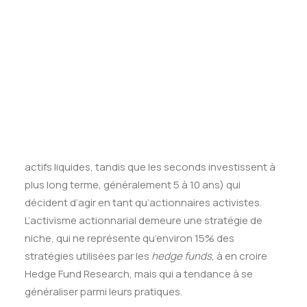
Tests des banques
participation généralement modeste dans une
Test d’aptitude en ligne
entreprise cotée jugée mal gérée, puis faire pression
Test Numérique Banque
sur sa direction de façon publique et bruyante pour
S’inscrire
ainsi maximiser son rendement financier et boursier.
Ces opérations sont généralement le fait de
hedge
funds
(fonds d’investissement qui se distinguent des
fonds de
private equity
, les premiers recherchant un
rendement absolu à court terme et privilégiant les
actifs liquides, tandis que les seconds investissent à
plus long terme, généralement 5 à 10 ans) qui
décident d’agir en tant qu’actionnaires activistes.
L’activisme actionnarial demeure une stratégie de
niche, qui ne représente qu’environ 15% des
stratégies utilisées par les
hedge funds
, à en croire
Hedge Fund Research, mais qui a tendance à se
généraliser parmi leurs pratiques.