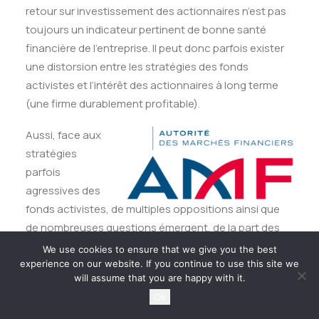
retour sur investissement des actionnaires n’est pas
toujours un indicateur pertinent de bonne santé
financière de l’entreprise. Il peut donc parfois exister
une distorsion entre les stratégies des fonds
activistes et l’intérêt des actionnaires à long terme
(une firme durablement profitable).
Aussi, face aux
stratégies
parfois
agressives des
fonds activistes, de multiples oppositions ainsi que
de nombreuses questions émergent, de la part des
représentants des entreprises et du patronat, des
We use cookies to ensure that we give you the best
législateurs et des autorités de régulation. Dans un
experience on our website. If you continue to use this site we
will assume that you are happy with it.
rapport publié en janvier 2020, Paris Europlace (le
Ok
lobby des entreprises et acteurs de la place