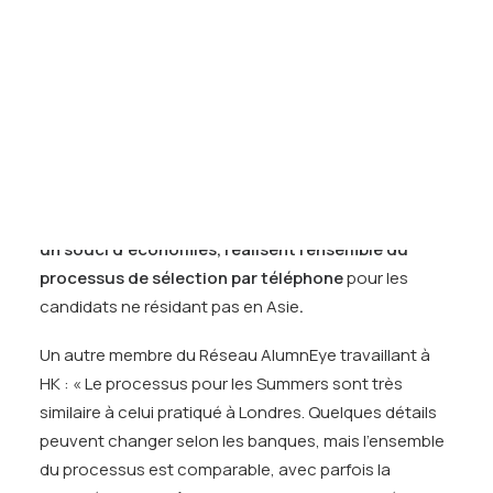
Tests des banques
nos expériences précédentes.
Test d’aptitude en ligne
Enfin, au niveau des entretiens en face à face,
Test Numérique Banque
certaines banques en Asie ont maintenu de
S’inscrire
véritables
Assessment Centers
: invitations sur
plusieurs jours avec vols et hôtels pris en charges,
nombreux entretiens et simulations diverses,
rencontres avec des opérationnels récemment
embauchés…
Certaines banques cependant, dans
un souci d’économies, réalisent l’ensemble du
processus de sélection par téléphone
pour les
candidats ne résidant pas en Asie
.
Un autre membre du Réseau AlumnEye travaillant à
HK : « Le processus pour les Summers sont très
similaire à celui pratiqué à Londres. Quelques détails
peuvent changer selon les banques, mais l’ensemble
du processus est comparable, avec parfois la