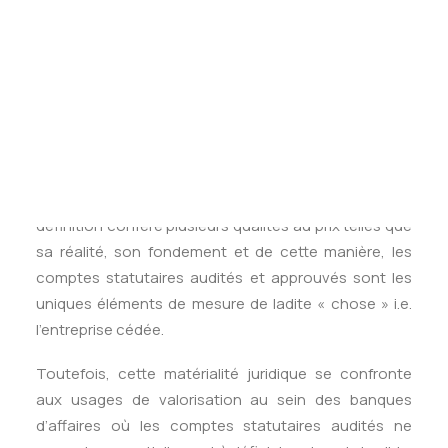
Tests des banques
prenantes comme les avocats d’affaires. Leur
Test d’aptitude en ligne
fonction est de garantir la documentation juridique
Test Numérique Banque
transactionnelle en assurant le passage d’une
S’inscrire
logique de valeur financière de la transaction à une
justification du prix en termes juridiques. En effet, le
code civil qualifie la vente comme « la propriété
acquise de droit à l’acheteur à l’égard du vendeur, dès
qu’il est convenu de la chose et du prix ». Cette
définition confère plusieurs qualités au prix telles que
sa réalité, son fondement et de cette manière, les
comptes statutaires audités et approuvés sont les
uniques éléments de mesure de ladite « chose » i.e.
l’entreprise cédée.
Toutefois, cette matérialité juridique se confronte
aux usages de valorisation au sein des banques
d’affaires où les comptes statutaires audités ne