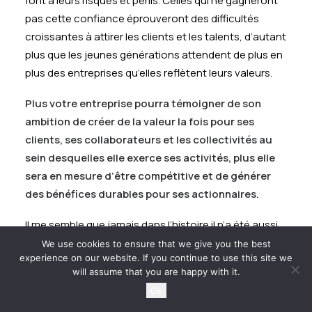
font à leurs risques et périls. Celles qui ne gagneront
pas cette confiance éprouveront des difficultés
croissantes à attirer les clients et les talents, d’autant
plus que les jeunes générations attendent de plus en
plus des entreprises qu’elles reflètent leurs valeurs.
Plus votre entreprise pourra témoigner de son
ambition de créer de la valeur la fois pour ses
clients, ses collaborateurs et les collectivités au
sein desquelles elle exerce ses activités, plus elle
sera en mesure d’être compétitive et de générer
des bénéfices durables pour ses actionnaires.
Il me semble que jamais dans l’histoire il n’a été aussi
important pour les entreprises de répondre aux
We use cookies to ensure that we give you the best
experience on our website. If you continue to use this site we
besoins de leurs parties prenantes. Nous traversons
will assume that you are happy with it.
une période de grande détresse économique. Nous
Ok
nous trouvons également à un tournant historique