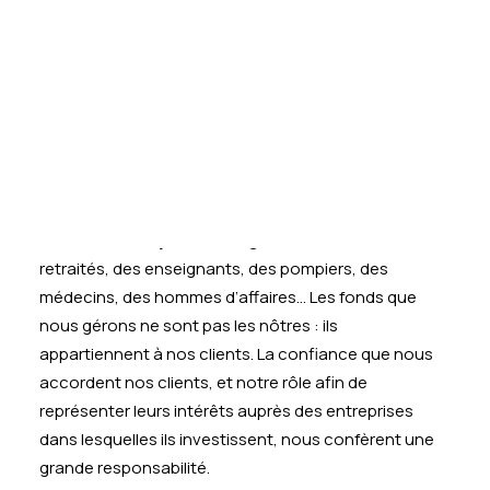
Tests des banques
Test d’aptitude en ligne
Test Numérique Banque
Traduction fournie par BlackRock :
S’inscrire
« Chers Dirigeants d’entreprises,
En tant que fiduciaire, BlackRock a un devoir de
vigilance, de loyauté et de prudence envers ses
clients et les aide à investir afin de leur permettre de
réaliser leurs objectifs à long terme : ceux des
retraités, des enseignants, des pompiers, des
médecins, des hommes d’affaires… Les fonds que
nous gérons ne sont pas les nôtres : ils
appartiennent à nos clients. La confiance que nous
accordent nos clients, et notre rôle afin de
représenter leurs intérêts auprès des entreprises
dans lesquelles ils investissent, nous confèrent une
grande responsabilité.