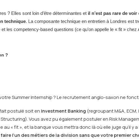
res ? Elles sont loin d’être déterminantes et
il n’est pas rare de voi
on technique
. La composante technique en entretien à Londres est trè
re et les competency-based questions (ce qu’on appelle le « fit » che
en ?
t votre Summer Internship ? Le recrutement anglo-saxon ne fo
fait postulé soit en
Investment Banking
(regroupant M&A, ECM, 
, Structuring). Vous avez pu également postuler en Risk Manag
« fit », et la banque vous mettra donc là où elle juge qu’il y a l
aire l’un des métiers de la division sans que votre premier ch