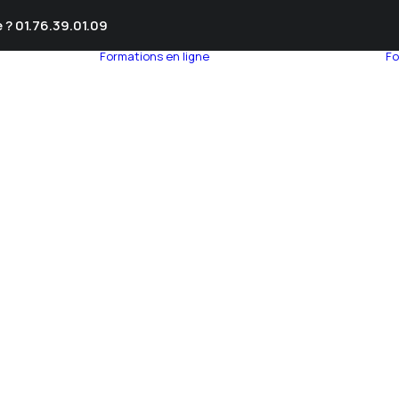
 ? 01.76.39.01.09
Formations en ligne
Fo
umnEye
seil en