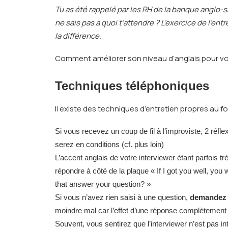
Tu as été rappelé par les RH de la banque anglo-
ne sais pas à quoi t’attendre ? L’exercice de l’e
la différence.
Comment améliorer son niveau d’anglais pour vos
Techniques téléphoniques
Il existe des techniques d’entretien propres au f
Si vous recevez un coup de fil à l’improviste, 2 réfle
serez en conditions (cf. plus loin)
L’accent anglais de votre interviewer étant parfois tr
répondre à côté de la plaque « If I got you well, y
that answer your question? »
Si vous n’avez rien saisi à une question,
demandez à
moindre mal car l’effet d’une réponse complètement h
Souvent, vous sentirez que l’interviewer n’est pas in