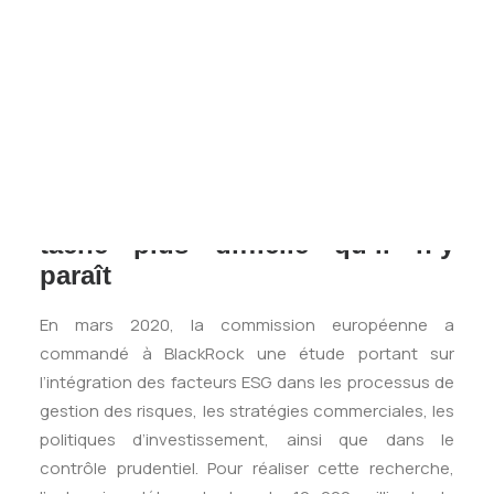
Tests des banques
et 9000 milliards d’euros en Europe, selon une étude
Test d’aptitude en ligne
menée par PWC (
The ESG opportunity in Europe
, juin
Test Numérique Banque
2022). Cependant, bien que les investissements ESG
S’inscrire
représentent un secteur porteur à l’avenir, il est
encore en pleine construction et regorge de
difficultés.
Définir les critères ESG : une
tâche plus difficile qu’il n’y
paraît
En mars 2020, la commission européenne a
commandé à BlackRock une étude portant sur
l’intégration des facteurs ESG dans les processus de
gestion des risques, les stratégies commerciales, les
politiques d’investissement, ainsi que dans le
contrôle prudentiel. Pour réaliser cette recherche,