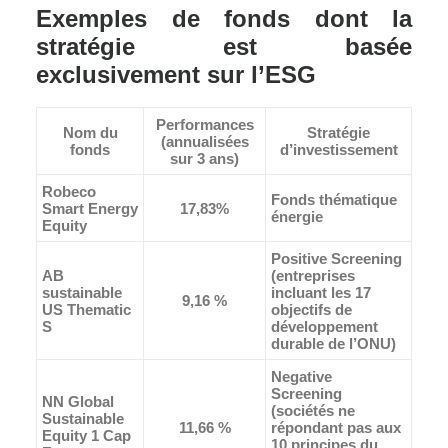
Exemples de fonds dont la
stratégie est basée
exclusivement sur l’ESG
Performances
Nom du
Stratégie
(annualisées
fonds
d’investissement
sur 3 ans)
Robeco
Fonds thématique
Smart Energy
17,83%
énergie
Equity
Positive Screening
AB
(entreprises
sustainable
incluant les 17
9,16 %
US Thematic
objectifs de
S
développement
durable de l’ONU)
Negative
Screening
NN Global
(sociétés ne
Sustainable
11,66 %
répondant pas aux
Equity 1 Cap
10 principes du