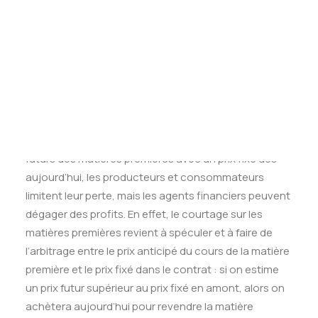
Tests des banques
sont déterminés jusqu’à six mois à l’avance et 30% de
Test d’aptitude en ligne
leur montant en moyenne dépend du prix du
Test Numérique Banque
kérosène.
S’inscrire
De facto
, couvrir ce risque est indispensable afin de
limiter les potentielles pertes, et c’est exactement ce
que permet la financiarisation du marché des
matières premières. En gelant la variation des prix
futurs des matières premières avec un prix fixe dès
aujourd’hui, les producteurs et consommateurs
limitent leur perte, mais les agents financiers peuvent
dégager des profits. En effet, le courtage sur les
matières premières revient à spéculer et à faire de
l’arbitrage entre le prix anticipé du cours de la matière
première et le prix fixé dans le contrat : si on estime
un prix futur supérieur au prix fixé en amont, alors on
achètera aujourd’hui pour revendre la matière