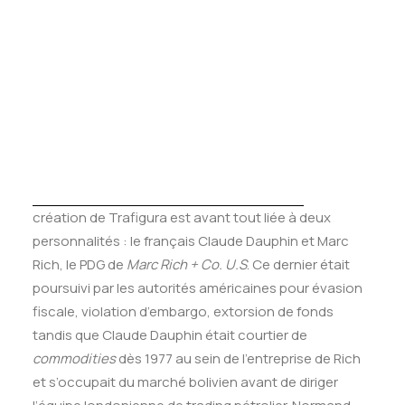
Tests des banques
Test d’aptitude en ligne
La
Test Numérique Banque
S’inscrire
création de Trafigura est avant tout liée à deux
personnalités : le français Claude Dauphin et Marc
Rich, le PDG de
Marc Rich + Co. U.S
. Ce dernier était
poursuivi par les autorités américaines pour évasion
fiscale, violation d’embargo, extorsion de fonds
tandis que Claude Dauphin était courtier de
commodities
dès 1977 au sein de l’entreprise de Rich
et s’occupait du marché bolivien avant de diriger