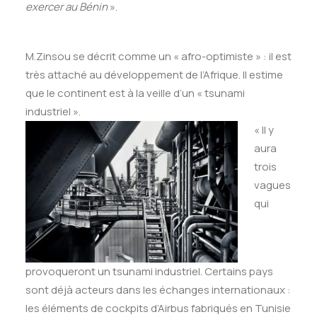
exercer au Bénin
».
M.Zinsou se décrit comme un « afro-optimiste » : il est
très attaché au développement de l’Afrique. Il estime
que le continent est à la veille d’un « tsunami
industriel ».
« Il y
aura
trois
vagues
qui
provoqueront un tsunami industriel. Certains pays
sont déjà acteurs dans les échanges internationaux :
les éléments de cockpits d’Airbus fabriqués en Tunisie