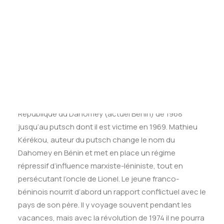
Tests des banques
du monde de la finance et de l’économie.
Test d’aptitude en ligne
Test Numérique Banque
Un « béninois virtuel » mais un Français couvert
S’inscrire
d’éloges
Lionel Zinsou est né en France en 1954 d’un père
béninois (médecin du président et poète sénégalais
Léopold Sedar Sanghor) et d’une mère franco-suisse
(infirmière à Paris). Son oncle était le président de la
République du Dahomey (actuel Bénin) de 1968
jusqu’au putsch dont il est victime en 1969. Mathieu
Kérékou, auteur du putsch change le nom du
Dahomey en Bénin et met en place un régime
répressif d’influence marxiste-léniniste, tout en
persécutant l’oncle de Lionel. Le jeune franco-
béninois nourrit d’abord un rapport conflictuel avec le
pays de son père. Il y voyage souvent pendant les
vacances, mais avec la révolution de 1974 il ne pourra