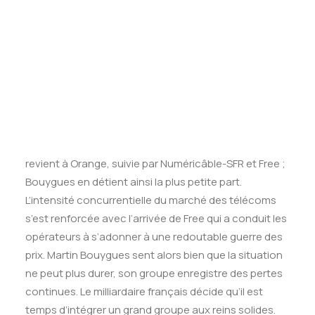
Tests des banques
Martin
Test d’aptitude en ligne
Test Numérique Banque
Bouygues en personne qui est à l’origine des
S’inscrire
négociations. Il soumet à Stéphane Richard,
Président d’Orange, une proposition de rachat de la
partie télécoms du groupe Bouygues. Pourquoi une
telle initiative ? En France, le marché des télécoms est
partagé en quatre. La plus grosse part de marché
revient à Orange, suivie par Numéricâble-SFR et Free ;
Bouygues en détient ainsi la plus petite part.
L’intensité concurrentielle du marché des télécoms
s’est renforcée avec l’arrivée de Free qui a conduit les
opérateurs à s’adonner à une redoutable guerre des
prix. Martin Bouygues sent alors bien que la situation
ne peut plus durer, son groupe enregistre des pertes
continues. Le milliardaire français décide qu’il est
temps d’intégrer un grand groupe aux reins solides.