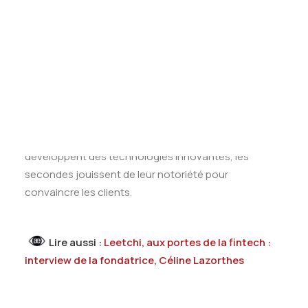
En pleine explosion depuis quelques années,
Tests des banques
Test d’aptitude en ligne
l’industrie FinTech pèse désormais entre 6 et 8
Test Numérique Banque
milliards d’investissement. Parmi les startups créées,
S’inscrire
on compte Square par exemple, introduite au public
comme moyen de paiement en ligne, qui offre
désormais des prêts aux PME.
Fintech et banques ont donc grand intérêt à
s’entendre. En effet, alors que les premières
développent des technologies innovantes, les
secondes jouissent de leur notoriété pour
convaincre les clients.
Lire aussi :
Leetchi, aux portes de la fintech :
interview de la fondatrice, Céline Lazorthes