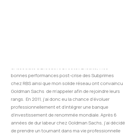
Tests des banques
obtenu mon premier CDI, en 2001, à la BNP Paribas en
Test d’aptitude en ligne
Debt Capital Market. En 2004, j’ai ensuite décidé de
Test Numérique Banque
suivre une partie de mon équipe et d’intégrer la Royal
S’inscrire
Bank of Scotland. A l’époque, ils cherchaient des
talents parmi les meilleures banques européennes
afin de développer considérablement leur présence
en Debt Capital Market en Europe. Pendant 7 ans, j’ai
travaillé pour la RBS où j’ai évolué très rapidement
d’Associate à Executive Director. Ensuite, mes
bonnes performances post-crise des Subprimes
chez RBS ainsi que mon solide réseau ont convaincu
Goldman Sachs de m’appeler afin de rejoindre leurs
rangs. En 2011, j’ai donc eu la chance d’évoluer
professionnellement et d’intégrer une banque
d’investissement de renommée mondiale. Après 6
années de dur labeur chez Goldman Sachs, j’ai décidé
de prendre un tournant dans ma vie professionnelle