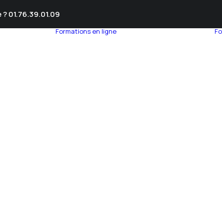
 ? 01.76.39.01.09
Formations en ligne
Fo
umnEye
seil en