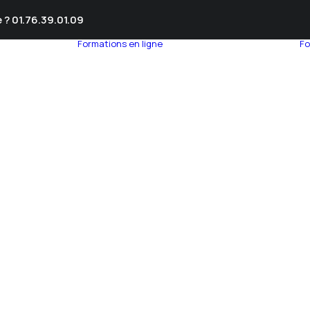
 ? 01.76.39.01.09
Formations en ligne
Fo
umnEye
seil en