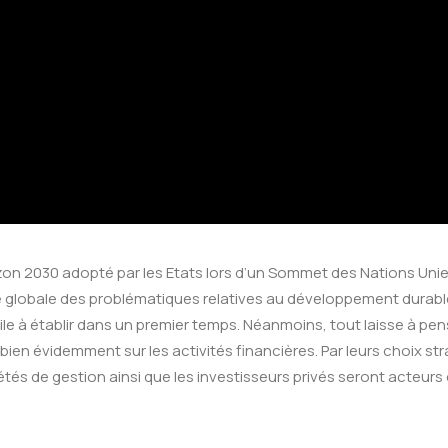
n 2030 adopté par les Etats lors d’un Sommet des Nations Unies
e globale des problématiques relatives au développement durable.
ile à établir dans un premier temps. Néanmoins, tout laisse à p
 bien évidemment sur les activités financières. Par leurs choix s
étés de gestion ainsi que les investisseurs privés seront acteurs