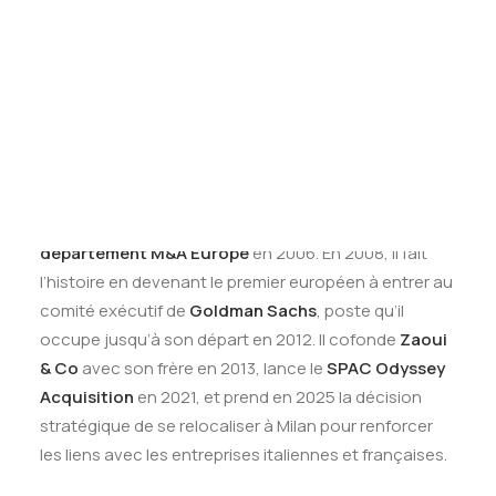
De son côté, Yoel Zaoui fait briller Goldman Sachs
Tests des banques
Test d’aptitude en ligne
Yoel Zaoui, né à Casablanca en 1961, suit un parcours
Test Numérique Banque
tout aussi prestigieux mais exclusivement chez
S’inscrire
Goldman Sachs
. Diplômé de
HEC Paris
en 1982, il
obtient son
MBA à Stanford
en 1988 et intègre
immédiatement
Goldman Sachs
en M&A à New York
la même année. Il poursuit sa carrière à Londres dès
1989, devient
partner
en 1998, puis
responsable du
département M&A Europe
en 2006. En 2008, il fait
l’histoire en devenant le premier européen à entrer au
comité exécutif de
Goldman Sachs
, poste qu’il
occupe jusqu’à son départ en 2012. Il cofonde
Zaoui
& Co
avec son frère en 2013, lance le
SPAC Odyssey
Acquisition
en 2021, et prend en 2025 la décision
stratégique de se relocaliser à Milan pour renforcer
les liens avec les entreprises italiennes et françaises.